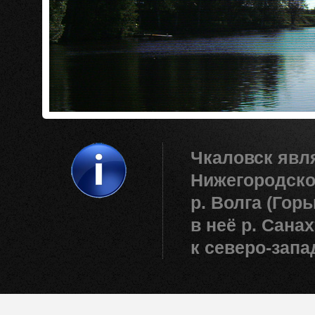
Чкаловск явл
Нижегородско
р. Волга (Гор
в неё р. Санах
к северо-запа